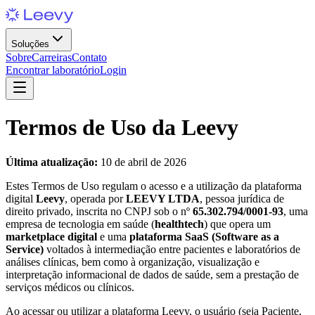
Soluções
Sobre
Carreiras
Contato
Encontrar laboratório
Login
Termos de Uso da Leevy
Última atualização:
10 de abril de 2026
Estes Termos de Uso regulam o acesso e a utilização da plataforma
digital
Leevy
, operada por
LEEVY LTDA
, pessoa jurídica de
direito privado, inscrita no CNPJ sob o nº
65.302.794/0001-93
, uma
empresa de tecnologia em saúde (
healthtech
) que opera um
marketplace digital
e uma
plataforma SaaS (Software as a
Service)
voltados à intermediação entre pacientes e laboratórios de
análises clínicas, bem como à organização, visualização e
interpretação informacional de dados de saúde, sem a prestação de
serviços médicos ou clínicos.
Ao acessar ou utilizar a plataforma Leevy, o usuário (seja Paciente,